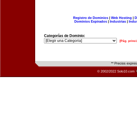
Registro de Dominios
|
Web Hosting
|
D
Dominios Expirados
|
Industrias
|
Indu
Categorías de Dominio:
[Pág. princi
** Precios expre
© 2002/2022 Solo10.com