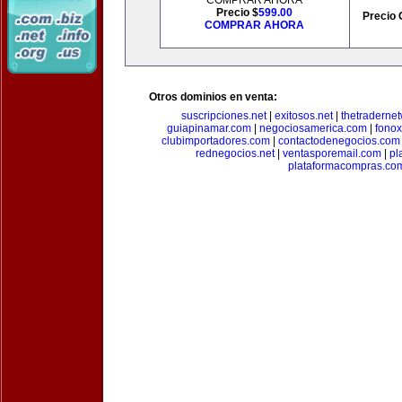
COMPRAR AHORA
Precio $
599.00
Precio 
COMPRAR AHORA
Otros dominios en venta:
suscripciones.net
|
exitosos.net
|
thetraderne
guiapinamar.com
|
negociosamerica.com
|
fonox
clubimportadores.com
|
contactodenegocios.com
rednegocios.net
|
ventasporemail.com
|
pl
plataformacompras.co