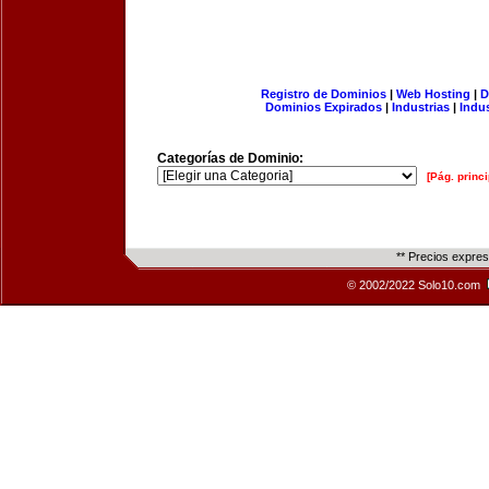
Registro de Dominios
|
Web Hosting
|
D
Dominios Expirados
|
Industrias
|
Indu
Categorías de Dominio:
[Pág. princi
** Precios expre
© 2002/2022 Solo10.com