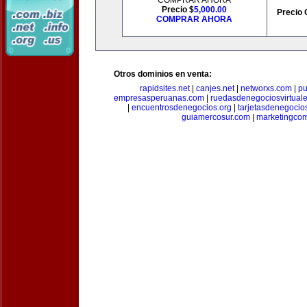
COMPRAR AHORA
Precio $
5,000.00
Precio 
COMPRAR AHORA
Otros dominios en venta:
rapidsites.net
|
canjes.net
|
networxs.com
|
pu
empresasperuanas.com
|
ruedasdenegociosvirtual
|
encuentrosdenegocios.org
|
tarjetasdenegocio
guiamercosur.com
|
marketingcom