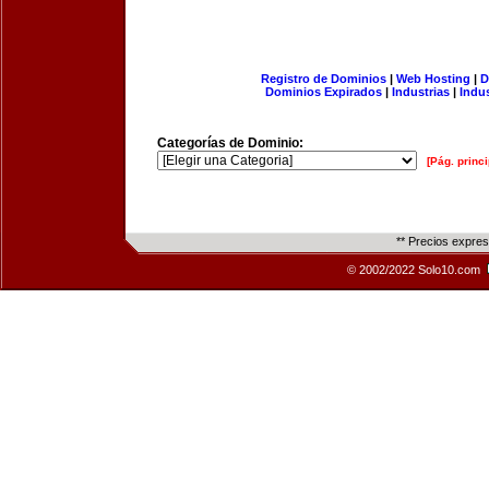
Registro de Dominios
|
Web Hosting
|
D
Dominios Expirados
|
Industrias
|
Indu
Categorías de Dominio:
[Pág. princi
** Precios expre
© 2002/2022 Solo10.com