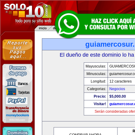
guiamercosur
El dueño de este dominio lo ha
Mayusculas:
GUIAMERCOS
Minusculas:
guiamercosur.
Longitud:
12 caracteres
Categorias:
Negocios
Precio:
$5,000.00
Visitar!
guiamercosur
Serán consideradas ofer
R