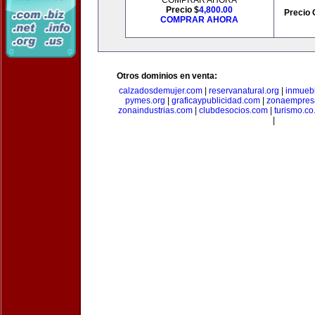
COMPRAR AHORA
Precio $
4,800.00
Precio 
COMPRAR AHORA
Otros dominios en venta:
calzadosdemujer.com
|
reservanatural.org
|
inmueb
pymes.org
|
graficaypublicidad.com
|
zonaempresa
zonaindustrias.com
|
clubdesocios.com
|
turismo.co.
|