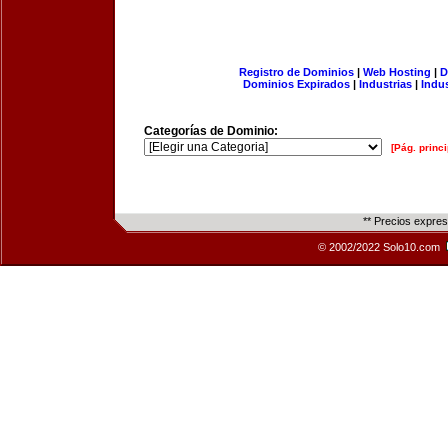
Registro de Dominios
|
Web Hosting
|
D
Dominios Expirados
|
Industrias
|
Indu
Categorías de Dominio:
[Pág. princi
** Precios expre
© 2002/2022 Solo10.com