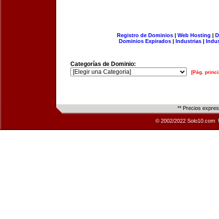
Registro de Dominios
|
Web Hosting
|
D
Dominios Expirados
|
Industrias
|
Indu
Categorías de Dominio:
[Pág. princi
** Precios expre
© 2002/2022 Solo10.com