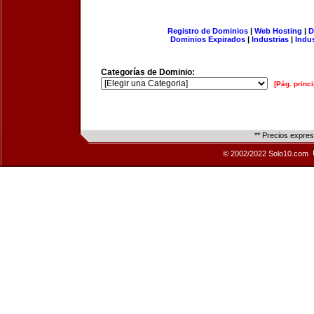
Registro de Dominios
|
Web Hosting
|
D
Dominios Expirados
|
Industrias
|
Indu
Categorías de Dominio:
[Pág. princi
** Precios expre
© 2002/2022 Solo10.com