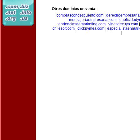
Otros dominios en venta:
comprascondescuento.com
|
derechoempresaria
mensajeriaempresarial.com
|
publicidad
tendenciasdemarketing.com
|
vinosdecuyo.com
chilesoft.com
|
clickpymes.com
|
especialistaennutr
|