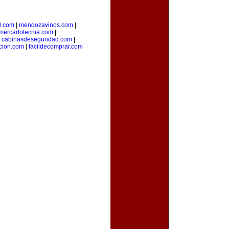
l.com
|
mendozavinos.com
|
ymercadotecnia.com
|
|
cabinasdeseguridad.com
|
icion.com
|
facildecomprar.com