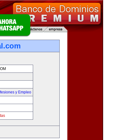
al.com
COM
fesiones y Empleo
tas