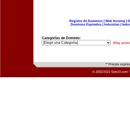
Registro de Dominios
|
Web Hosting
|
D
Dominios Expirados
|
Industrias
|
Indu
Categorías de Dominio:
[Pág. princi
** Precios expre
© 2002/2022 Solo10.com