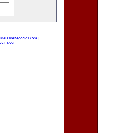
|
ideiasdenegocios.com
|
cocina.com
|