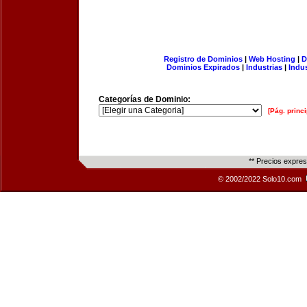
Registro de Dominios
|
Web Hosting
|
D
Dominios Expirados
|
Industrias
|
Indu
Categorías de Dominio:
[Pág. princi
** Precios expre
© 2002/2022 Solo10.com