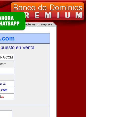
a.com
 puesto en Venta
INA.COM
.com
erta!
a.com
tas