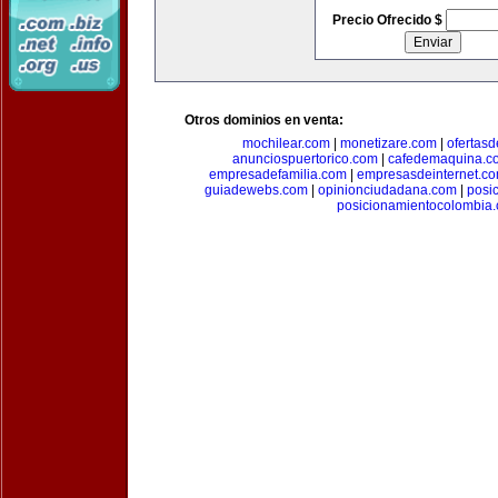
Precio Ofrecido $
Otros dominios en venta:
mochilear.com
|
monetizare.com
|
ofertas
anunciospuertorico.com
|
cafedemaquina.c
empresadefamilia.com
|
empresasdeinternet.c
guiadewebs.com
|
opinionciudadana.com
|
posi
posicionamientocolombia