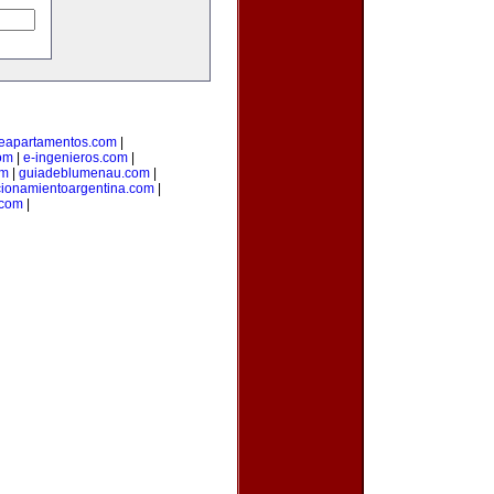
deapartamentos.com
|
om
|
e-ingenieros.com
|
om
|
guiadeblumenau.com
|
cionamientoargentina.com
|
.com
|