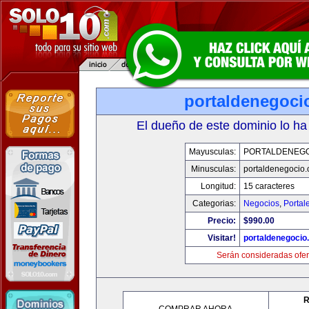
portaldenegoci
El dueño de este dominio lo ha
Mayusculas:
PORTALDENEG
Minusculas:
portaldenegocio
Longitud:
15 caracteres
Categorias:
Negocios
,
Portal
Precio:
$990.00
Visitar!
portaldenegocio
Serán consideradas ofer
R