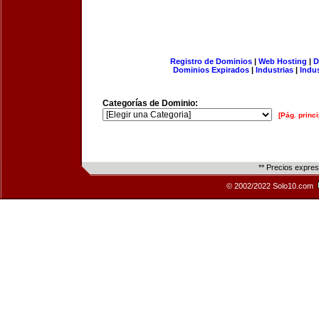
Registro de Dominios
|
Web Hosting
|
D
Dominios Expirados
|
Industrias
|
Indu
Categorías de Dominio:
[Pág. princi
** Precios expre
© 2002/2022 Solo10.com