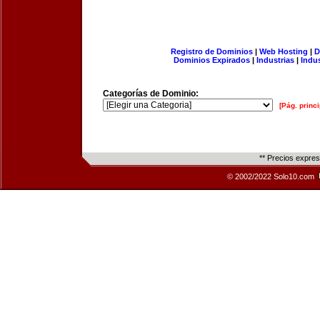
Registro de Dominios
|
Web Hosting
|
D
Dominios Expirados
|
Industrias
|
Indu
Categorías de Dominio:
[Pág. princi
** Precios expre
© 2002/2022 Solo10.com