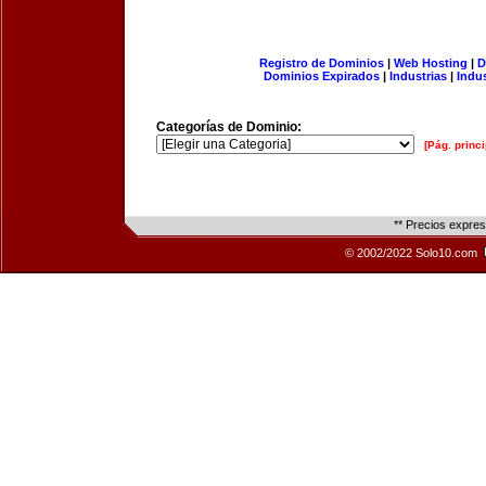
Registro de Dominios
|
Web Hosting
|
D
Dominios Expirados
|
Industrias
|
Indu
Categorías de Dominio:
[Pág. princi
** Precios expre
© 2002/2022 Solo10.com