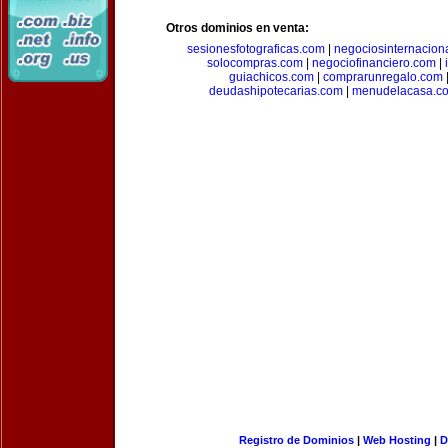
Otros dominios en venta:
sesionesfotograficas.com
|
negociosinternacion
solocompras.com
|
negociofinanciero.com
|
guiachicos.com
|
comprarunregalo.com
deudashipotecarias.com
|
menudelacasa.c
Registro de Dominios
|
Web Hosting
|
D