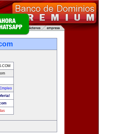
.com
S.COM
com
 Empleo
ferta!
.com
tas