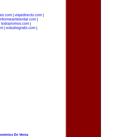
ais.com
|
viajedirecto.com
|
informeambiental.com
|
|
todopromos.com
|
om
|
estudiegratis.com
|
ominios En Venta