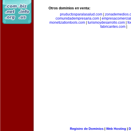
Otros dominios en venta:
pruductosparalasalud.com
|
zonademedios.
comunidadempresaria.com
|
empresacomercia
monetizationtools.com
|
turismoydesarrollo.com
|
fo
fabricantes.com
|
Registro de Dominios
|
Web Hosting
|
D