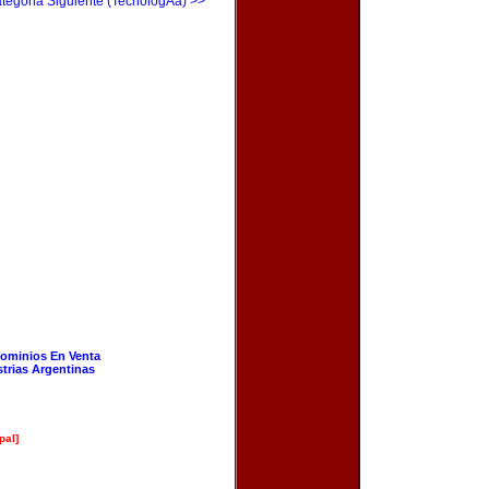
tegoria Siguiente (TecnologÃ­a) >>
ominios En Venta
strias Argentinas
pal]