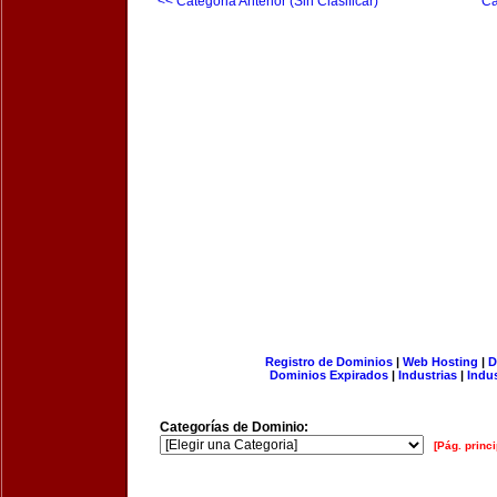
<< Categoria Anterior (Sin Clasificar)
Ca
Registro de Dominios
|
Web Hosting
|
D
Dominios Expirados
|
Industrias
|
Indu
Categorías de Dominio:
[Pág. princi