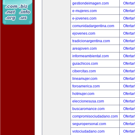
gestiondeimagen.com
Ofertar
e-mujeres.com
Ofertar
e-jovenes.com
Ofertar
comunidadargentina.com
Ofertar
ejovenes.com
Ofertar
tradicionargentina.com
Ofertar
areajoven.com
Ofertar
informeambiental.com
Ofertar
guiachicos.com
Ofertar
cibercitas.com
Ofertar
lineamujer.com
Ofertar
foroamerica.com
Ofertar
hotmujer.com
Ofertar
eleccionesusa.com
Ofertar
buscaromance.com
Ofertar
compromisociudadano.com
Ofertar
seguropersonal.com
Ofertar
votociudadano.com
Ofertar