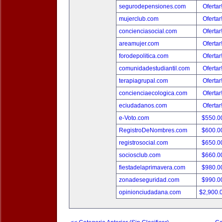
segurodepensiones.com
Ofertar
mujerclub.com
Ofertar
concienciasocial.com
Ofertar
areamujer.com
Ofertar
forodepolitica.com
Ofertar
comunidadestudiantil.com
Ofertar
terapiagrupal.com
Ofertar
concienciaecologica.com
Ofertar
eciudadanos.com
Ofertar
e-Voto.com
$550.0
RegistroDeNombres.com
$600.0
registrosocial.com
$650.0
sociosclub.com
$660.0
fiestadelaprimavera.com
$980.0
zonadeseguridad.com
$990.0
opinionciudadana.com
$2,900.